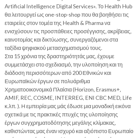
Artificial Intelligence Digital Services». Το Health Hub
θα λειτουργεί ως one-stop-shop που θα βοηθήσει τις
εταιρείες στον τομέα της Health & Pharma να
ενισχύσουν τις προσπάθειες προσέγγισης, ακρίβειας,
καινοτομίας και δικτύωσης, συνεργαζόμενοι στα
ταξίδια ψηφιακού μετασχηματισμού τους.
Στα 15 χρόνια της δραστηριότητάς μας, έχουμε
συμμετάσχει στο σχεδιασμό, την υλοποίηση και τη
διάδοση περισσότερων από 200 Εθνικών και
Ευρωπαϊκών έργων σε πολυάριθμα
Χρηματοοικονομικά Πλαίσια (Horizon, Erasmus+,
AMIF, REC, COSME, INTERREG, ENI CBC MED, Life
κ.λπ. ). Η εμπειρία μας μάς έδωσε μια μοναδική εικόνα
σχετικά με τις πρακτικές πτυχές της υλοποίησης
έργων συγχρηματοδότησης μεγάλης κλίμακας,
καθιστώντας μας έναν ισχυρό και αξιόπιστο Ευρωπαίο