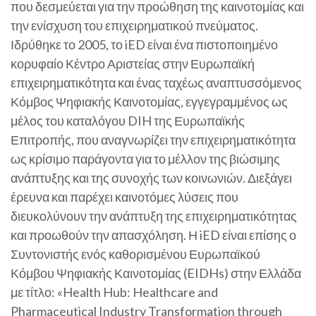
που δεσμεύεται για την προώθηση της καινοτομίας και
την ενίσχυση του επιχειρηματικού πνεύματος.
Ιδρύθηκε το 2005, το iED είναι ένα πιστοποιημένο
κορυφαίο Κέντρο Αριστείας στην Ευρωπαϊκή
επιχειρηματικότητα και ένας ταχέως αναπτυσσόμενος
Κόμβος Ψηφιακής Καινοτομίας, εγγεγραμμένος ως
μέλος του καταλόγου DIH της Ευρωπαϊκής
Επιτροπής, που αναγνωρίζει την επιχειρηματικότητα
ως κρίσιμο παράγοντα για το μέλλον της βιώσιμης
ανάπτυξης και της συνοχής των κοινωνιών. Διεξάγει
έρευνα και παρέχει καινοτόμες λύσεις που
διευκολύνουν την ανάπτυξη της επιχειρηματικότητας
και προωθούν την απασχόληση. Η iED είναι επίσης ο
Συντονιστής ενός καθορισμένου Ευρωπαϊκού
Κόμβου Ψηφιακής Καινοτομίας (EIDHs) στην Ελλάδα
με τίτλο: «Health Hub: Healthcare and
Pharmaceutical Industry Transformation through