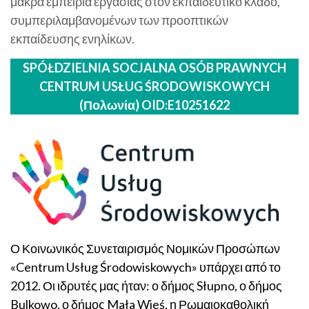
μακρά εμπειρία εργασίας στον εκπαιδευτικό κλάδο,
συμπεριλαμβανομένων των προοπτικών
εκπαίδευσης ενηλίκων.
SPÓŁDZIELNIA SOCJALNA OSÓB PRAWNYCH
CENTRUM USŁUG ŚRODOWISKOWYCH
(Πολωνία)
OID:E10251622
Ο Κοινωνικός Συνεταιρισμός Νομικών Προσώπων
«Centrum Usług Środowiskowych» υπάρχει από το
2012. Οι ιδρυτές μας ήταν: ο δήμος Słupno, ο δήμος
Bulkowo, ο δήμος Mała Wieś, η Ρωμαιοκαθολική