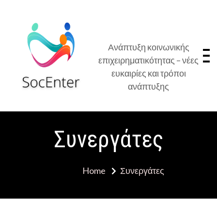
Skip
to
content
Ανάπτυξη κοινωνικής
επιχειρηματικότητας – νέες
ευκαιρίες και τρόποι
ανάπτυξης
Συνεργάτες
Home
Συνεργάτες