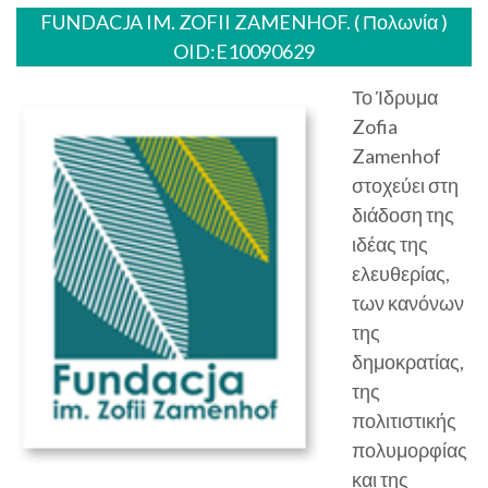
FUNDACJA IM. ZOFII ZAMENHOF. ( Πολωνία )
OID:E10090629
Το Ίδρυμα
Zofia
Zamenhof
στοχεύει στη
διάδοση της
ιδέας της
ελευθερίας,
των κανόνων
της
δημοκρατίας,
της
πολιτιστικής
πολυμορφίας
και της