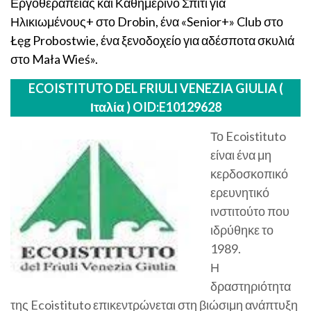
Εργοθεραπείας και Καθημερινό Σπίτι για
Ηλικιωμένους+ στο Drobin, ένα «Senior+» Club στο
Łęg Probostwie, ένα ξενοδοχείο για αδέσποτα σκυλιά
στο Mała Wieś».
ECOISTITUTO DEL FRIULI VENEZIA GIULIA (
Ιταλία )
OID:E10129628
Το Ecoistituto
είναι ένα μη
κερδοσκοπικό
ερευνητικό
ινστιτούτο που
ιδρύθηκε το
1989.
Η
δραστηριότητα
της Ecoistituto επικεντρώνεται στη βιώσιμη ανάπτυξη