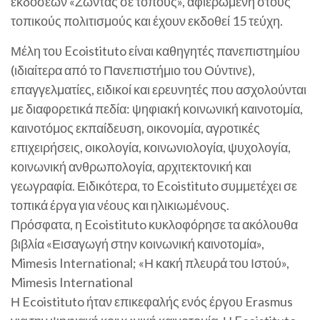
εκδόσεων «Ζώντας σε τόπους», αφιερωμένη στους
τοπικούς πολιτισμούς και έχουν εκδοθεί 15 τεύχη.
Μέλη του Ecoistituto είναι καθηγητές πανεπιστημίου
(ιδιαίτερα από το Πανεπιστήμιο του Ούντινε),
επαγγελματίες, ειδικοί και ερευνητές που ασχολούνται
με διαφορετικά πεδία: ψηφιακή κοινωνική καινοτομία,
καινοτόμος εκπαίδευση, οικονομία, αγροτικές
επιχειρήσεις, οικολογία, κοινωνιολογία, ψυχολογία,
κοινωνική ανθρωπολογία, αρχιτεκτονική και
γεωγραφία. Ειδικότερα, το Ecoistituto συμμετέχει σε
τοπικά έργα για νέους και ηλικιωμένους.
Πρόσφατα, η Ecoistituto κυκλοφόρησε τα ακόλουθα
βιβλία «Εισαγωγή στην κοινωνική καινοτομία»,
Mimesis International; «Η κακή πλευρά του Ιστού»,
Mimesis International
Η Ecoistituto ήταν επικεφαλής ενός έργου Erasmus