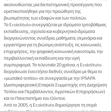
ακολουθώντας μια διεπιστημονική προσέγγιση που
οριστικοποιήθηκε για την προώθηση της
βιωσιμότητας των εδαφών και των πολιτών.
Το Ecoistituto συνεργάζεται με ιδρύματα τριτοβάθμιας
εκπαίδευσης, σχολεία και κυβερνητικά ιδρύματα
διοργανώνοντας συνέδρια, μαθήματα, σεμινάρια και
εργαστήρια για τη βιώσιμη ανάπτυξη, τις κοινωνικές
επιχειρήσεις, την ψηφιακή κοινωνική καινοτομία, την
περιβαλλοντική εκπαίδευση και την υγιή
συμπεριφορά. Τα τελευταία 20 χρόνια, η Ecoistituto
διοργάνωσε ένα ετήσιο διεθνές συνέδριο με θέμα το
«μωσαϊκό τοπίου» σε συνεργασία με την IPSAPA
(Διαπεριφερειακή Εταιρεία Συμμετοχής στη Διαχείριση
Τοπίου και Περιβάλλοντος Αγροτικών Επιχειρήσεων)
και το Πανεπιστήμιο του Ούντινε.
Από το 2005, η Ecoistituto δημιούργησε τη σειρά