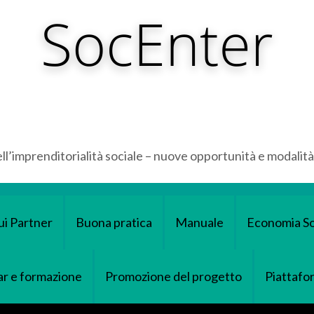
ll’imprenditorialità sociale – nuove opportunità e modalità
ui Partner
Buona pratica
Manuale
Economia So
r e formazione
Promozione del progetto
Piattafo