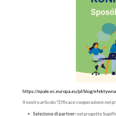
h
ttps://epale.ec.europa.eu/pl/blog/efektywn
Il nostro articolo “Efficace cooperazione nel 
Selezione di partner:
nel progetto Sopiff