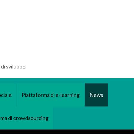
 di sviluppo
ciale
Piattaforma di e-learning
News
rma di crowdsourcing