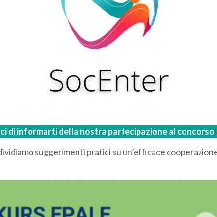
elici di informarti della nostra partecipazione al concor
ondividiamo suggerimenti pratici su un’efficace cooperazion